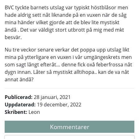
BVC tyckte barnets utslag var typiskt höstblåsor men
hade aldrig sett nåt liknande på en vuxen när de såg
mina händer vilket gjorde att de blev lite mystiskt
ändå . Det var väldigt stort utbrott på mig med mkt
besvär.
Nu tre veckor senare verkar det poppa upp utslag likt
mina på ytterligare en vuxen i vår umgängeskrets men
som sagt långt efteråt… denne fick oxå feberfrossa nåt
dygn innan. Låter så mystiskt alltihopa.. kan de va nåt
annat ändå?
Publicerad:
28 januari, 2021
Uppdaterad:
19 december, 2022
Skribent:
Leon
Kommentarer