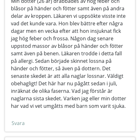
Min dotter (26 år) drabbades av hög feber och
blåsor på händer och fötter samt även på andra
delar av kroppen. Läkaren vi uppsökte visste inte
vad det kunde vara. Hon blev bättre efter några
dagar men en vecka efter att hon insjuknat fick
jag hög feber och frossa. Någon dag senare
uppstod massor av blåsor på händer och fötter
samt även på benen. Läkaren trodde i detta fall
på allergi. Sedan började skinnet lossna på
händer och fötter, så även på dottern. Det
senaste skedet är att alla naglar lossnar. Väldigt
obehagligt! Det här har nu pågått sedan i juli,
inräknat de olika faserna. Vad jag förstår är
naglarna sista skedet. Varken jag eller min dotter
har vad vi vet umgåtts med barn som varit sjuka.
Svara