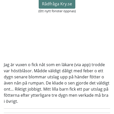
Rådfråga Kry.se
(Ett nytt fönster öppnas)
Jag är vuxen o fick nåt som en läkare (via app) trodde
var höstblåsor. Mådde väldigt dåligt med feber o ett
dygn senare blommar utslag upp på händer fötter o
även nån på rumpan. De kliade o sen gjorde det väldigt
ont… Riktigt jobbigt. Mitt lilla barn fick ett par utslag på
fötterna efter ytterligare tre dygn men verkade må bra
i övrigt.